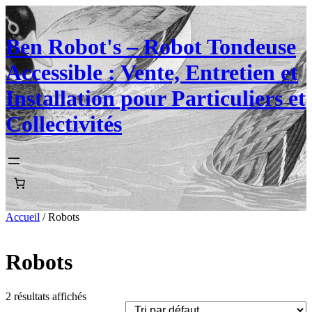
Ben Robot's – Robot Tondeuse
Accessible : Vente, Entretien et
Installation pour Particuliers et
Collectivités
Accueil
/ Robots
Robots
2 résultats affichés