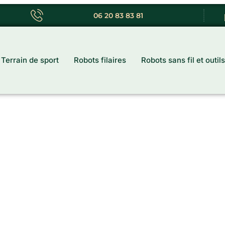
06 20 83 83 81
Preux-au-Bois
Terrain de sport
Robots filaires
Robots sans fil et outils